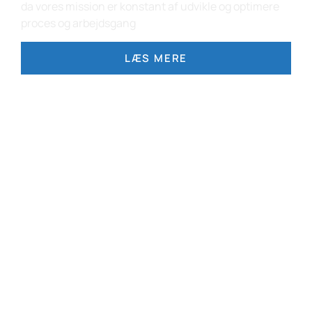
da vores mission er konstant af udvikle og optimere
proces og arbejdsgang
LÆS MERE