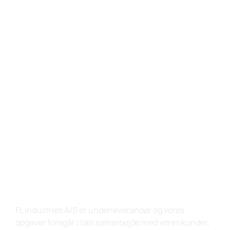
Laserskæring,
kantbukning og
afgratning til
stålindustrien
FL Industries A/S er underleverandør og vores
opgaver foregår i tæt samarbejde med vores kunder,